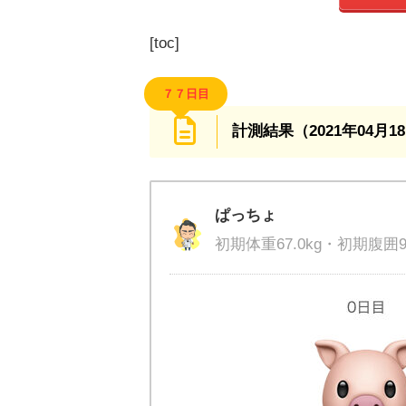
[toc]
７７日目
計測結果（2021年04月1
ぱっちょ
初期体重67.0kg・初期腹囲95