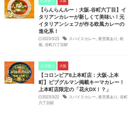
お店巡り
大阪
【らんらんルー：大阪-谷町六丁目】イ
タリアンカレーが新しくて美味い！元
イタリアンシェフが作る欧風カレーの
進化系！
2023/3/23
スパイスカレー
,
夜営業あり
,
欧
風
,
谷町六丁目駅
お店巡り
大阪
【コロンビア8上本町店：大阪-上本
町】ビブグルマン掲載キーマカレー！
上本町店限定の「花火DX！？」
2023/3/22
スパイスカレー
,
夜営業あり
,
谷町
六丁目駅