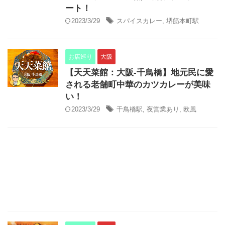
ート！
2023/3/29
スパイスカレー
,
堺筋本町駅
お店巡り
大阪
【天天菜館：大阪-千鳥橋】地元民に愛
される老舗町中華のカツカレーが美味
い！
2023/3/29
千鳥橋駅
,
夜営業あり
,
欧風