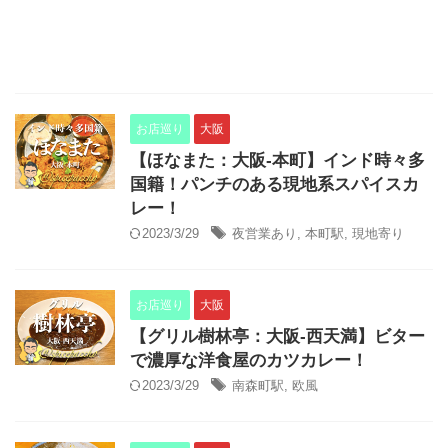
お店巡り
大阪
【ほなまた：大阪-本町】インド時々多
国籍！パンチのある現地系スパイスカ
レー！
2023/3/29
夜営業あり
,
本町駅
,
現地寄り
お店巡り
大阪
【グリル樹林亭：大阪-西天満】ビター
で濃厚な洋食屋のカツカレー！
2023/3/29
南森町駅
,
欧風