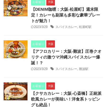
お店巡り
大阪
【DENIM咖竰：大阪-松屋町】週末限
定！カレーも副菜も多彩な豪華プレー
トが魅力！
2023/3/29
スパイスカレー
,
松屋町駅
お店巡り
大阪
【アフロカリー：大阪-難波】圧巻クオ
リティの激ウマ沖縄スパイスカレー爆
誕！？
2023/3/29
スパイスカレー
,
難波駅
お店巡り
大阪
【クサカカレー：大阪-心斎橋】正統派
欧風カレーが美味い！洋食系トッピン
グも絶品！