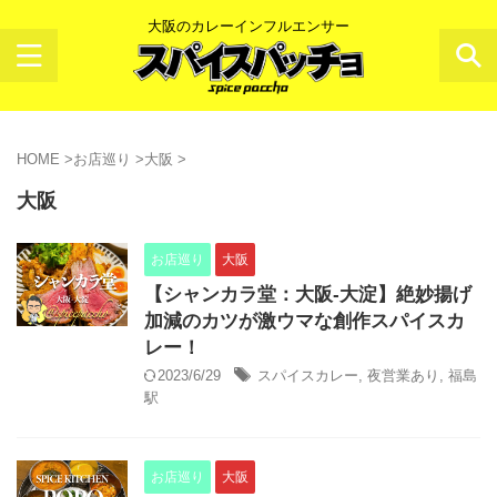
大阪のカレーインフルエンサー
HOME
>
お店巡り
>
大阪
>
大阪
お店巡り
大阪
【シャンカラ堂：大阪-大淀】絶妙揚げ
加減のカツが激ウマな創作スパイスカ
レー！
2023/6/29
スパイスカレー
,
夜営業あり
,
福島
駅
お店巡り
大阪