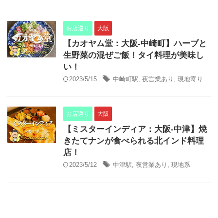
お店巡り
大阪
【カオヤム堂：大阪-中崎町】ハーブと
生野菜の混ぜご飯！タイ料理が美味し
い！
2023/5/15
中崎町駅
,
夜営業あり
,
現地寄り
お店巡り
大阪
【ミスターインディア：大阪-中津】焼
きたてナンが食べられる北インド料理
店！
2023/5/12
中津駅
,
夜営業あり
,
現地系