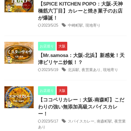
【SPICE KITCHEN POPO：大阪-天神
橋筋六丁目】カレーと焼き菓子のお店
が爆誕！
2023/5/25
中崎町駅
,
現地寄り
お店巡り
大阪
【Mr.samosa：大阪-北浜】新感覚！天
津ビリヤニ炒飯！？
2023/5/19
北浜駅
,
夜営業あり
,
現地寄り
お店巡り
大阪
【ココペリカレー：大阪-南森町】こだ
わりの強い無添加高級スパイスカレ
ー！
2023/5/17
スパイスカレー
,
南森町駅
,
夜営業
あり