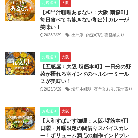
お店巡り
大阪
【和出汁咖哩あきない：大阪-南森町】
毎日食べても飽きない和出汁カレーが
美味い！
2023/3/29
出汁系
,
南森町駅
,
夜営業あり
お店巡り
大阪
【五感屋：大阪-堺筋本町】一日分の野
菜が摂れる南インドのヘルシーミール
スが美味い！
2023/3/29
堺筋本町駅
,
夜営業あり
,
現地寄り
お店巡り
大阪
【大和すぱいす咖喱：大阪-堺筋本町】
日曜・月曜限定の間借りスパイスカレ
ー！ボリューム満点の創作インドプレ