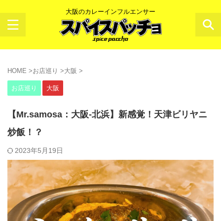
大阪のカレーインフルエンサー
HOME
>
お店巡り
>
大阪
>
お店巡り
大阪
【Mr.samosa：大阪-北浜】新感覚！天津ビリヤニ
炒飯！？
2023年5月19日