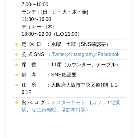
7:00〜10:00
ランチ：[日・月・火・木・金]
11:30〜16:00
ディナー：[木]
18:00〜22:00（L.O 21:00）
定 休 日 ：水曜 土曜（SNS確認要）
公 式 SNS ：
Twitter
／
Instagram
／
Facebook
席 数 ：11席（カウンター、テーブル）
備 考 ：SNS確認要
住 所 ：大阪府大阪市中央区道修町1-1-
6 1F
食 べ ロ グ ：
ミスターサモサ
（
カフェ
/
北浜
駅
、
なにわ橋駅
、
堺筋本町駅
）