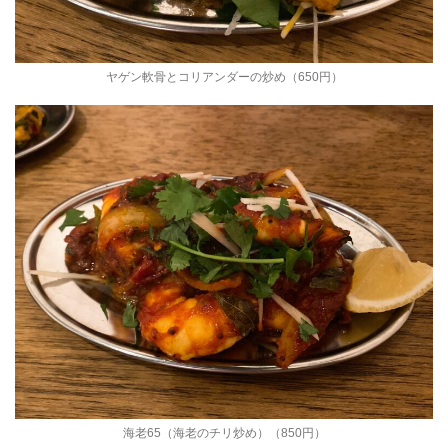
ヤゲン軟骨とコリアンダーの炒め（650円）
海老65（海老のチリ炒め）（850円）