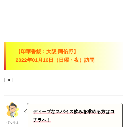
【印華香飯：大阪-阿倍野】
2022年01月16日（日曜・夜）訪問
[toc]
ディープなスパイス飲みを求める方はコ
チラへ！
ぱっちょ