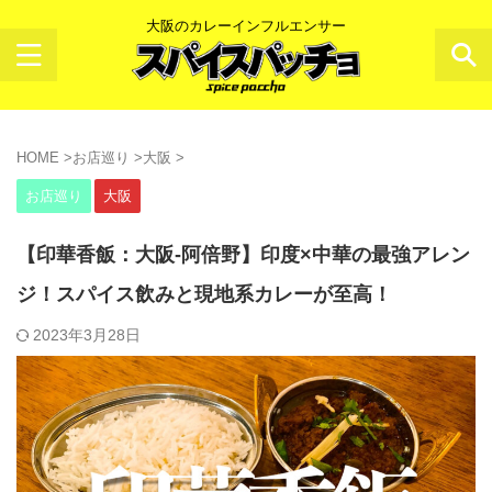
大阪のカレーインフルエンサー
HOME
>
お店巡り
>
大阪
>
お店巡り
大阪
【印華香飯：大阪-阿倍野】印度×中華の最強アレン
ジ！スパイス飲みと現地系カレーが至高！
2023年3月28日