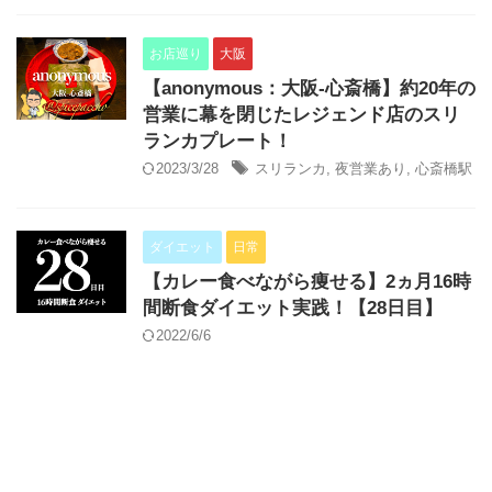
お店巡り
大阪
【anonymous：大阪-心斎橋】約20年の
営業に幕を閉じたレジェンド店のスリ
ランカプレート！
2023/3/28
スリランカ
,
夜営業あり
,
心斎橋駅
ダイエット
日常
【カレー食べながら痩せる】2ヵ月16時
間断食ダイエット実践！【28日目】
2022/6/6