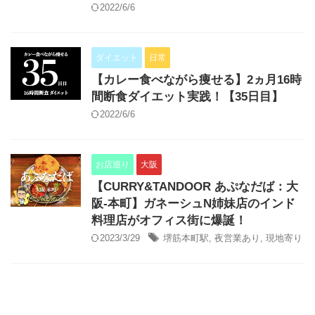
2022/6/6
ダイエット
日常
【カレー食べながら痩せる】2ヵ月16時
間断食ダイエット実践！【35日目】
2022/6/6
お店巡り
大阪
【CURRY&TANDOOR あぷなだば：大
阪-本町】ガネーシュN姉妹店のインド
料理店がオフィス街に爆誕！
2023/3/29
堺筋本町駅
,
夜営業あり
,
現地寄り