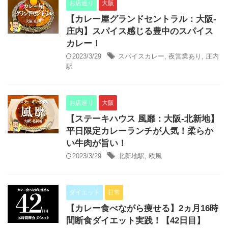
お店巡り
大阪
【カレー屋グランドセントラル：大阪-
庄内】スパイス感じる豊中のスパイス
カレー！
2023/3/29
スパイスカレー
,
夜営業あり
,
庄内
駅
お店巡り
大阪
【ステーキハウス 風靡：大阪-北新地】
平日限定カレーランチが人気！柔らか
い牛肉が旨い！
2023/3/29
北新地駅
,
欧風
ダイエット
日常
【カレー食べながら痩せる】2ヵ月16時
間断食ダイエット実践！【42日目】