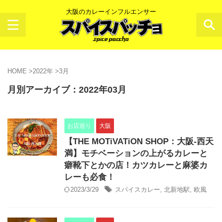
大阪のカレーインフルエンサー
HOME
>
2022年
>
3月
月別アーカイブ：2022年03月
お店巡り
大阪
【THE MOTiVATiON SHOP：大阪-西天
満】モチベーションの上がるカレーと
癖靴下とかの店！カツカレーと麻婆カ
レーも必食！
2023/3/29
スパイスカレー
,
北新地駅
,
欧風