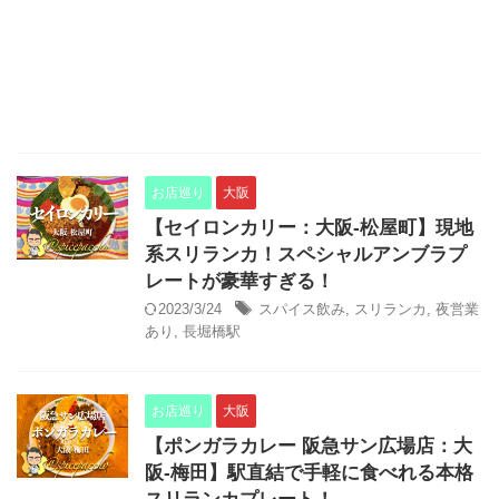
お店巡り
大阪
【セイロンカリー：大阪-松屋町】現地
系スリランカ！スペシャルアンブラプ
レートが豪華すぎる！
2023/3/24
スパイス飲み
,
スリランカ
,
夜営業
あり
,
長堀橋駅
お店巡り
大阪
【ポンガラカレー 阪急サン広場店：大
阪-梅田】駅直結で手軽に食べれる本格