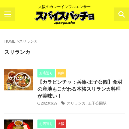
大阪のカレーインフルエンサー
HOME
>
スリランカ
スリランカ
お店巡り
兵庫
【カラピンチャ：兵庫-王子公園】食材
の産地もこだわる本格スリランカ料理
が美味い！
2023/3/29
スリランカ
,
王子公園駅
お店巡り
大阪