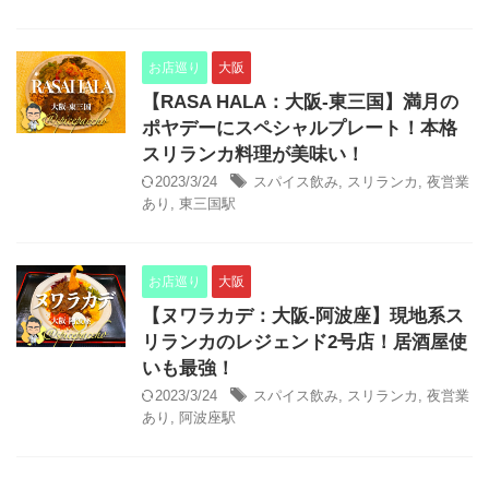
お店巡り
大阪
【RASA HALA：大阪-東三国】満月の
ポヤデーにスペシャルプレート！本格
スリランカ料理が美味い！
2023/3/24
スパイス飲み
,
スリランカ
,
夜営業
あり
,
東三国駅
お店巡り
大阪
【ヌワラカデ：大阪-阿波座】現地系ス
リランカのレジェンド2号店！居酒屋使
いも最強！
2023/3/24
スパイス飲み
,
スリランカ
,
夜営業
あり
,
阿波座駅