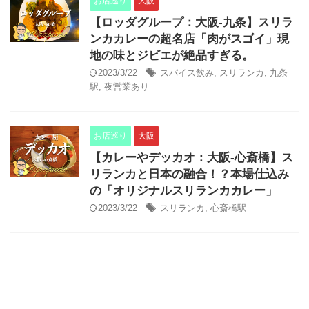
お店巡り
大阪
【ロッダグループ：大阪-九条】スリラ
ンカカレーの超名店「肉がスゴイ」現
地の味とジビエが絶品すぎる。
2023/3/22
スパイス飲み
,
スリランカ
,
九条
駅
,
夜営業あり
お店巡り
大阪
【カレーやデッカオ：大阪-心斎橋】ス
リランカと日本の融合！？本場仕込み
の「オリジナルスリランカカレー」
2023/3/22
スリランカ
,
心斎橋駅