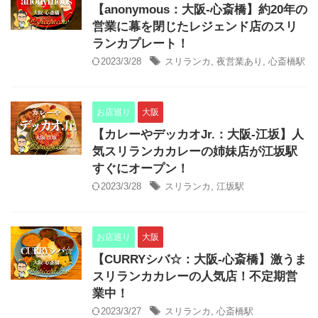
【anonymous：大阪-心斎橋】約20年の
営業に幕を閉じたレジェンド店のスリ
ランカプレート！
2023/3/28
スリランカ
,
夜営業あり
,
心斎橋駅
お店巡り
大阪
【カレーやデッカオJr.：大阪-江坂】人
気スリランカカレーの姉妹店が江坂駅
すぐにオープン！
2023/3/28
スリランカ
,
江坂駅
お店巡り
大阪
【CURRYシバ☆：大阪-心斎橋】激うま
スリランカカレーの人気店！不定期営
業中！
2023/3/27
スリランカ
,
心斎橋駅