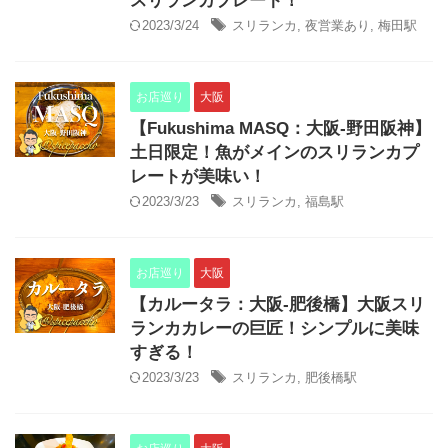
スリランカプレート！
2023/3/24
スリランカ
,
夜営業あり
,
梅田駅
お店巡り
大阪
【Fukushima MASQ：大阪-野田阪神】
土日限定！魚がメインのスリランカプ
レートが美味い！
2023/3/23
スリランカ
,
福島駅
お店巡り
大阪
【カルータラ：大阪-肥後橋】大阪スリ
ランカカレーの巨匠！シンプルに美味
すぎる！
2023/3/23
スリランカ
,
肥後橋駅