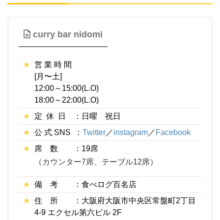
curry bar nidomi
営 業 時 間
[月〜土]
12:00～15:00(L.O)
18:00～22:00(L.O)
定 休 日 ：日曜 祝日
公 式 SNS ：
Twitter
／
instagram
／
Facebook
席 数 ：19席
（カウンター7席、テーブル12席）
備 考 ：食べログ百名店
住 所 ：大阪府大阪市中央区常盤町2丁目
4-9 エクセル第六ビル 2F