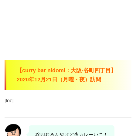
【curry bar nidomi：大阪-谷町四丁目】
2020年12月21日（月曜・夜）訪問
[toc]
谷四おるんやけど夜カレーいこ！