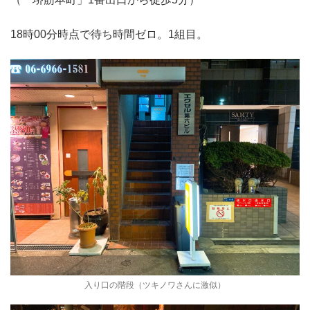
18時00分時点で待ち時間ゼロ。
1組目。
入り口の階段（ツキノワさんに激似）