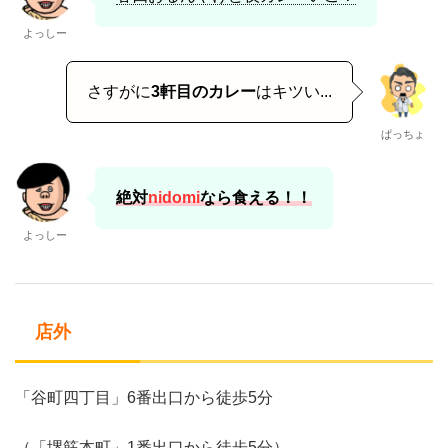
よっしー
さすがに
3軒目のカレー
はキツい...
ぱっちょ
絶対
nidomi
なら食える！！
よっしー
店外
「谷町四丁目」6番出口から徒歩5分
（「堺筋本町」1番出口から徒歩5分）