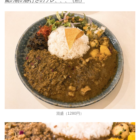
嵐の前の静けさのソレ、、、（黙）
混盛（1280円）