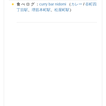
食 べ ロ グ ：
curry bar nidomi
（
カレー
/
谷町四
丁目駅
、
堺筋本町駅
、
松屋町駅
）