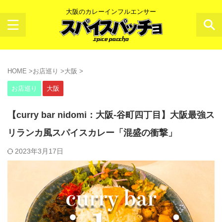
大阪のカレーインフルエンサー
HOME
>
お店巡り
>
大阪
>
お店巡り
大阪
【curry bar nidomi：大阪-谷町四丁目】大阪最強ス
リランカ風スパイスカレー「混盛の衝撃」
2023年3月17日