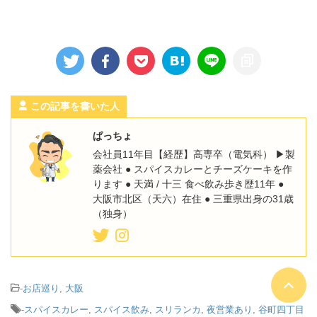
この記事を書いた人
ぱっちょ
会社員11年目【経歴】高専卒（電気科） ▶︎製
薬会社 ● スパイスカレーとチーズケーキを作
ります ● 天満 / 十三 食べ飲み歩き歴11年 ●
大阪市北区（天六）在住 ● 三重県出身の31歳
（独身）
-
お店巡り
,
大阪
-
スパイスカレー
,
スパイス飲み
,
スリランカ
,
夜営業あり
,
谷町四丁目