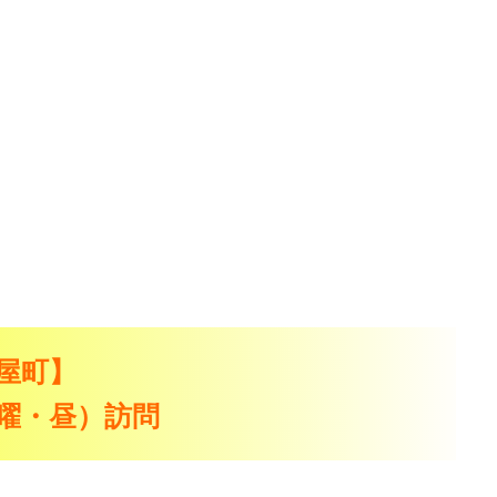
屋町】
（月曜・昼）訪問