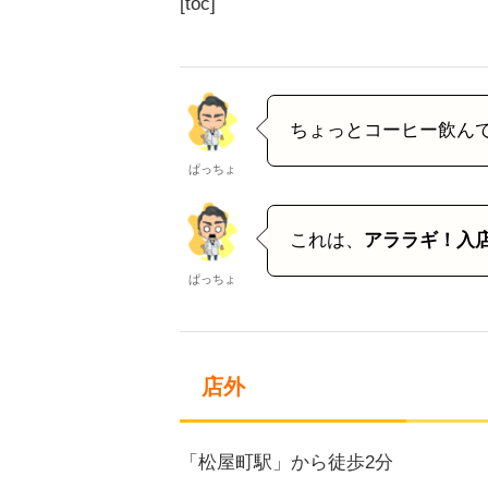
[toc]
ちょっとコーヒー飲ん
ぱっちょ
これは、
アララギ！入店
ぱっちょ
店外
「松屋町駅」から徒歩2分