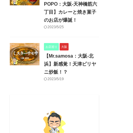
POPO：大阪-天神橋筋六
丁目】カレーと焼き菓子
のお店が爆誕！
2023/5/25
お店巡り
大阪
【Mr.samosa：大阪-北
浜】新感覚！天津ビリヤ
ニ炒飯！？
2023/5/19