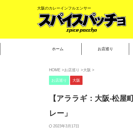
大阪のカレーインフルエンサー
ホーム
お店巡り
HOME
>
お店巡り
>
大阪
>
お店巡り
大阪
【アララギ：大阪-松屋
レー」
2023年3月17日