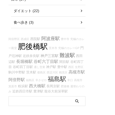
ダイエット (22)
食べ歩き (3)
阿波座駅
西院駅
阿倍野区
西成区
豊中市
究極のカレ
肥後橋駅
門
ー殿堂
茨木市
究極のカレーGP
難波駅
神戸三宮駅
戸厄神駅
近鉄奈良駅
西田
長堀橋駅
谷町六丁目駅
辺駅
関目駅
谷町四丁
目
谷町四丁目駅
神戸駅
豊中駅
通し営業
西区
生野区
高槻市駅
駒川中野駅
茨木駅
都島区
西淀川区
鶴見区
福島駅
阿倍野駅
福島区
辛さゼロ
辛口
高槻市
西大橋駅
粉浜駅
長岡京駅
箕面市
肥後橋
週替わりの
近鉄四日市駅
豊津駅
龍谷大前深草駅
み