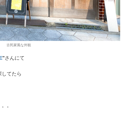
古民家風な外観
E
"
さんにて
探してたら
。。。