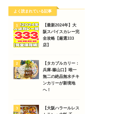
よく読まれている記事
【最新2024年】大
1
阪スパイスカレー完
全攻略【厳選333
店】
【タカブルカリー：
2
兵庫-篠山口】唯一
無二の絶品無水チキ
ンカリーが新境地
へ！
【大阪ハラールレス
3