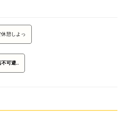
で休憩しよっ
不可避..