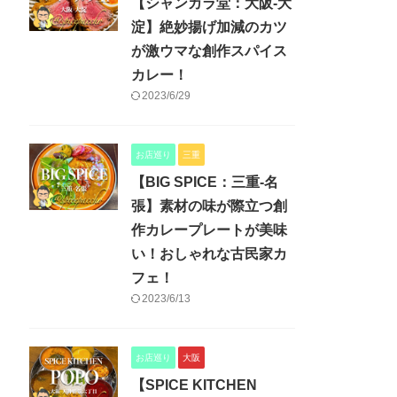
【シャンカラ堂：大阪-大
淀】絶妙揚げ加減のカツ
が激ウマな創作スパイス
カレー！
2023/6/29
お店巡り
三重
【BIG SPICE：三重-名
張】素材の味が際立つ創
作カレープレートが美味
い！おしゃれな古民家カ
フェ！
2023/6/13
お店巡り
大阪
【SPICE KITCHEN