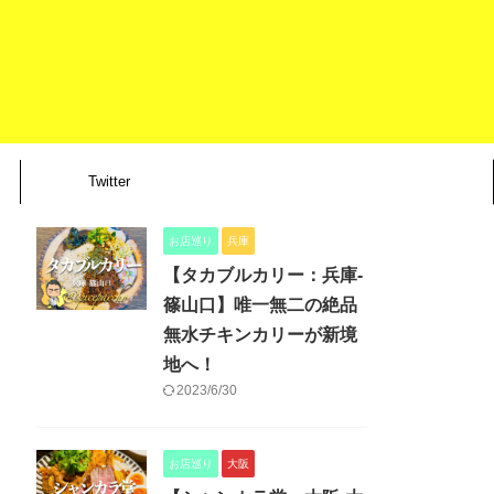
Twitter
お店巡り
兵庫
【タカブルカリー：兵庫-
篠山口】唯一無二の絶品
無水チキンカリーが新境
地へ！
2023/6/30
お店巡り
大阪