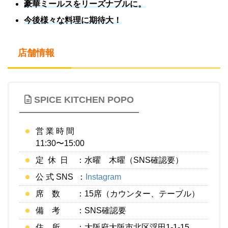
豪華ミールスをリーズナブルに。
今後様々な料理に期待大！
店舗情報
SPICE KITCHEN POPO
営 業 時 間
11:30〜15:00
定 休 日 ：水曜 木曜（SNS確認要）
公 式 SNS ：
Instagram
席 数 ：15席（カウンター、テーブル）
備 考 ：SNS確認要
住 所 ：大阪府大阪市北区浮田1-1-15