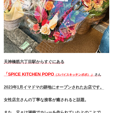
天神橋筋六丁目駅からすぐにある
「SPICE KITCHEN POPO
」
さん
（スパイスキッチンポポ）
2023年1月イマドマの跡地にオープンされたお店です。
女性店主さんの
丁寧な接客が癒されると話題。
また、元々は湘南でカレーを作られていたとのことで