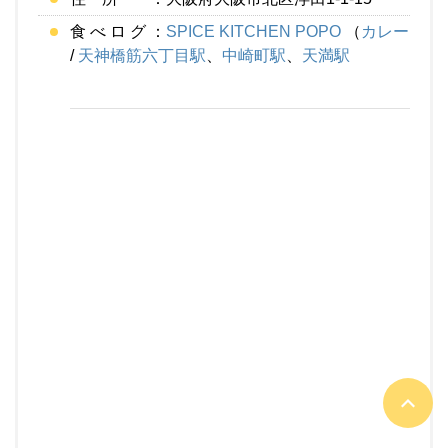
食 べ ロ グ ：
SPICE KITCHEN POPO
（
カレー
/
天神橋筋六丁目駅
、
中崎町駅
、
天満駅