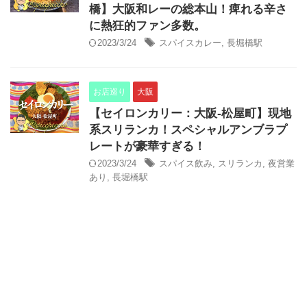
橋】大阪和レーの総本山！痺れる辛さ
に熱狂的ファン多数。
2023/3/24
スパイスカレー
,
長堀橋駅
お店巡り
大阪
【セイロンカリー：大阪-松屋町】現地
系スリランカ！スペシャルアンブラプ
レートが豪華すぎる！
2023/3/24
スパイス飲み
,
スリランカ
,
夜営業
あり
,
長堀橋駅