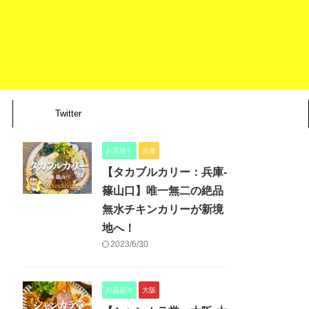
Twitter
お店巡り
兵庫
【タカブルカリー：兵庫-
篠山口】唯一無二の絶品
無水チキンカリーが新境
地へ！
2023/6/30
お店巡り
大阪