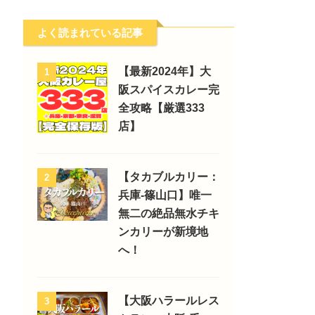
よく読まれている記事
【最新2024年】大
1
阪スパイスカレー完
全攻略【厳選333
店】
【タカブルカリー：
2
兵庫-篠山口】唯一
無二の絶品無水チキ
ンカリーが新境地
へ！
【大阪ハラールレス
3