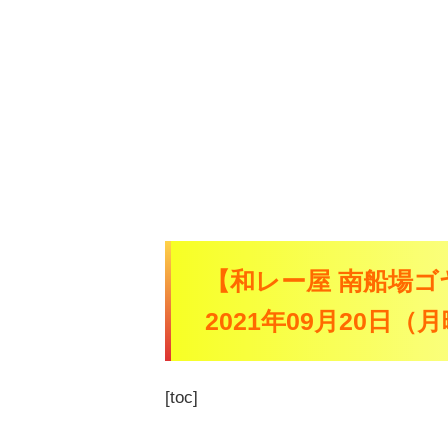
【和レー屋 南船場ゴ
2021年09月20日
[toc]