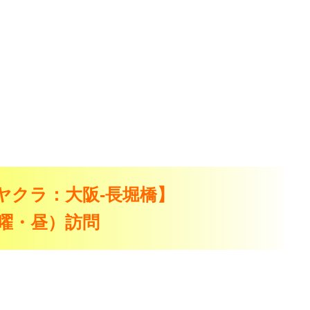
ヤクラ：大阪-長堀橋】
（月曜・昼）訪問