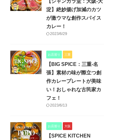
【シャンカラ堂：大阪-大
淀】絶妙揚げ加減のカツ
が激ウマな創作スパイス
カレー！
2023/6/29
お店巡り
三重
【BIG SPICE：三重-名
張】素材の味が際立つ創
作カレープレートが美味
い！おしゃれな古民家カ
フェ！
2023/6/13
お店巡り
大阪
【SPICE KITCHEN