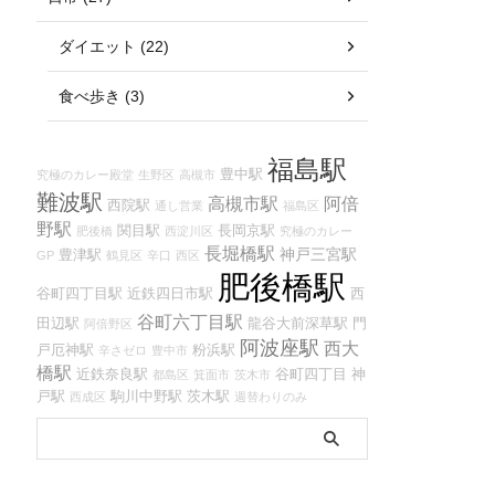
ダイエット (22)
食べ歩き (3)
福島駅
豊中駅
究極のカレー殿堂
生野区
高槻市
難波駅
高槻市駅
阿倍
西院駅
通し営業
福島区
野駅
関目駅
長岡京駅
肥後橋
西淀川区
究極のカレー
長堀橋駅
神戸三宮駅
豊津駅
GP
鶴見区
辛口
西区
肥後橋駅
谷町四丁目駅
近鉄四日市駅
西
谷町六丁目駅
田辺駅
龍谷大前深草駅
門
阿倍野区
阿波座駅
西大
戸厄神駅
粉浜駅
辛さゼロ
豊中市
橋駅
近鉄奈良駅
谷町四丁目
神
都島区
箕面市
茨木市
戸駅
駒川中野駅
茨木駅
西成区
週替わりのみ