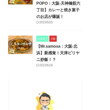
POPO：大阪-天神橋筋六
丁目】カレーと焼き菓子
のお店が爆誕！
2023/5/25
お店巡り
大阪
【Mr.samosa：大阪-北
浜】新感覚！天津ビリヤ
ニ炒飯！？
2023/5/19