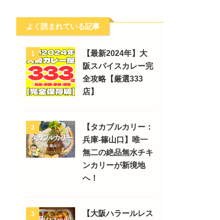
よく読まれている記事
【最新2024年】大
1
阪スパイスカレー完
全攻略【厳選333
店】
【タカブルカリー：
2
兵庫-篠山口】唯一
無二の絶品無水チキ
ンカリーが新境地
へ！
【大阪ハラールレス
3