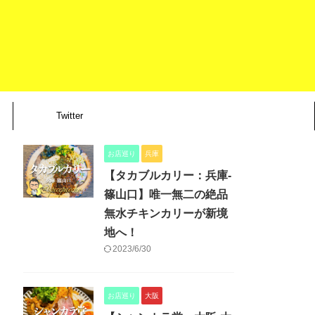
Twitter
お店巡り
兵庫
【タカブルカリー：兵庫-
篠山口】唯一無二の絶品
無水チキンカリーが新境
地へ！
2023/6/30
お店巡り
大阪