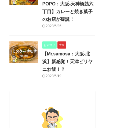
POPO：大阪-天神橋筋六
丁目】カレーと焼き菓子
のお店が爆誕！
2023/5/25
お店巡り
大阪
【Mr.samosa：大阪-北
浜】新感覚！天津ビリヤ
ニ炒飯！？
2023/5/19