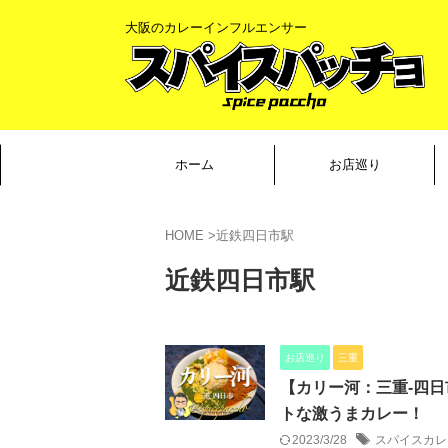
大阪のカレーインフルエンサー
ホーム
お店巡り
HOME
>
近鉄四日市駅
近鉄四日市駅
お店巡り
三重
【カリー河：三重-四
トな激うまカレー！
2023/3/28
スパイスカレ