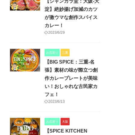
【シャンカラ堂：大阪-大
淀】絶妙揚げ加減のカツ
が激ウマな創作スパイス
カレー！
2023/6/29
お店巡り
三重
【BIG SPICE：三重-名
張】素材の味が際立つ創
作カレープレートが美味
い！おしゃれな古民家カ
フェ！
2023/6/13
お店巡り
大阪
【SPICE KITCHEN