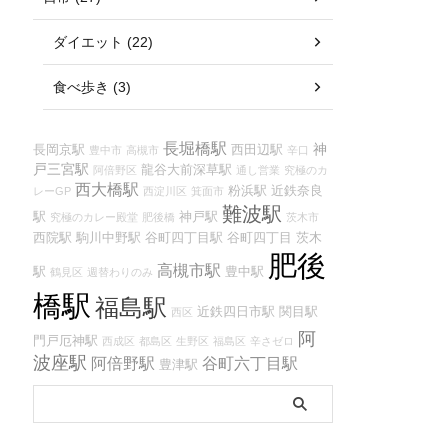
ダイエット (22)
食べ歩き (3)
長堀橋駅
神
長岡京駅
西田辺駅
豊中市
高槻市
辛口
戸三宮駅
龍谷大前深草駅
阿倍野区
通し営業
究極のカ
西大橋駅
粉浜駅
近鉄奈良
レーGP
西淀川区
箕面市
難波駅
駅
神戸駅
究極のカレー殿堂
肥後橋
茨木市
西院駅
駒川中野駅
谷町四丁目駅
谷町四丁目
茨木
肥後
高槻市駅
駅
豊中駅
鶴見区
週替わりのみ
橋駅
福島駅
近鉄四日市駅
関目駅
西区
阿
門戸厄神駅
西成区
都島区
生野区
福島区
辛さゼロ
波座駅
阿倍野駅
谷町六丁目駅
豊津駅