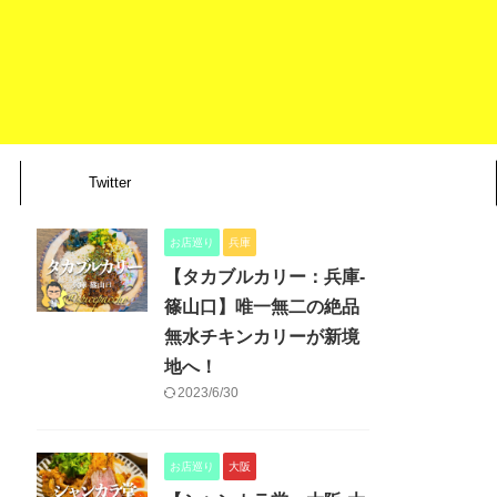
Twitter
お店巡り
兵庫
【タカブルカリー：兵庫-
篠山口】唯一無二の絶品
無水チキンカリーが新境
地へ！
2023/6/30
お店巡り
大阪