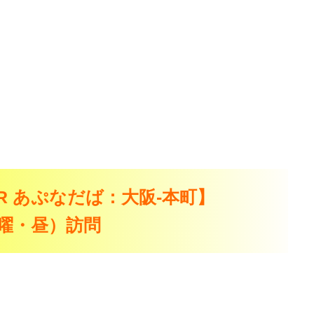
OOR あぷなだば：大阪-本町】
（月曜・昼）訪問