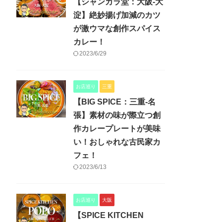
【シャンカラ堂：大阪-大
淀】絶妙揚げ加減のカツ
が激ウマな創作スパイス
カレー！
2023/6/29
お店巡り
三重
【BIG SPICE：三重-名
張】素材の味が際立つ創
作カレープレートが美味
い！おしゃれな古民家カ
フェ！
2023/6/13
お店巡り
大阪
【SPICE KITCHEN