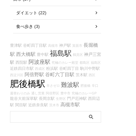
ダイエット (22)
食べ歩き (3)
長堀橋
豊津駅
谷町四丁目駅
神戸駅
高槻市
箕面市
福島駅
駅
西大橋駅
神戸三宮
豊中駅
鶴見区
阿波座駅
駅
西院駅
究極のカレー殿堂
都島区
福島区
近鉄四日市駅
粉浜駅
谷町四丁目
駒川中野駅
西成区
阿倍野駅
谷町六丁目駅
茨木駅
西淀川区
西区
肥後橋駅
難波駅
辛さゼロ
肥後橋
辛口
週替わりのみ
通し営業
阿倍野区
豊中市
究極のカレーGP
龍谷大前深草駅
長岡京駅
門戸厄神駅
西田辺
生野区
高槻市駅
駅
関目駅
近鉄奈良駅
茨木市