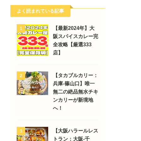
よく読まれている記事
【最新2024年】大
1
阪スパイスカレー完
全攻略【厳選333
店】
【タカブルカリー：
2
兵庫-篠山口】唯一
無二の絶品無水チキ
ンカリーが新境地
へ！
【大阪ハラールレス
3
トラン：大阪-千