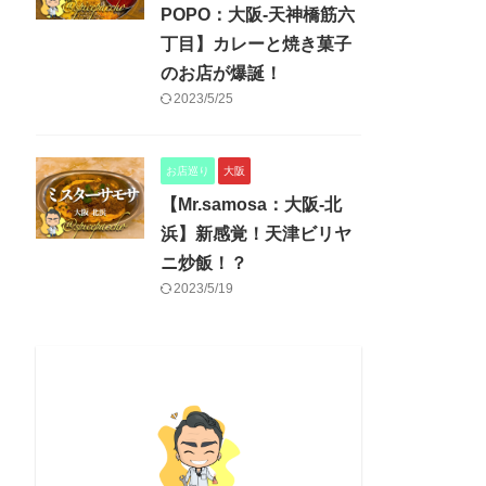
POPO：大阪-天神橋筋六
丁目】カレーと焼き菓子
のお店が爆誕！
2023/5/25
お店巡り
大阪
【Mr.samosa：大阪-北
浜】新感覚！天津ビリヤ
ニ炒飯！？
2023/5/19