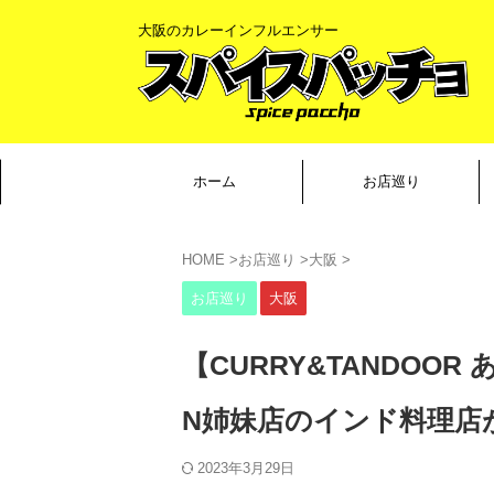
大阪のカレーインフルエンサー
ホーム
お店巡り
HOME
>
お店巡り
>
大阪
>
お店巡り
大阪
【CURRY&TANDOO
N姉妹店のインド料理店
2023年3月29日