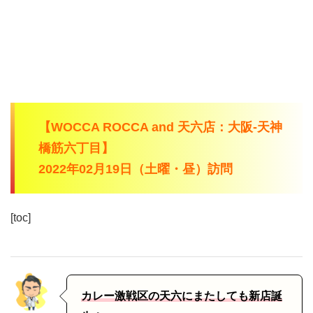
【WOCCA ROCCA and 天六店：大阪-天神
橋筋六丁目】
2022年02月19日（土曜・昼）訪問
[toc]
カレー激戦区の天六にまたしても新店誕