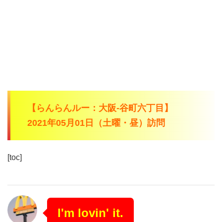
【らんらんルー：大阪-谷町六丁目】
2021年05月01日（土曜・昼）訪問
[toc]
I'm lovin' it.