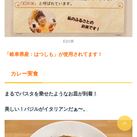
幻の米
「岐阜県産：はつしも」が使用されてます！
カレー実食
まるでパスタを乗せたようなお皿が到着！
美しい！バジルがイタリアンだぁ〜。