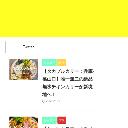
Twitter
お店巡り
兵庫
【タカブルカリー：兵庫-
篠山口】唯一無二の絶品
無水チキンカリーが新境
地へ！
2023/6/30
お店巡り
大阪