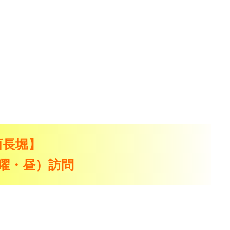
-西長堀】
（日曜・昼）訪問