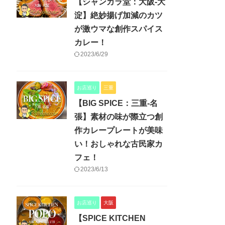
【シャンカラ堂：大阪-大
淀】絶妙揚げ加減のカツ
が激ウマな創作スパイス
カレー！
2023/6/29
お店巡り
三重
【BIG SPICE：三重-名
張】素材の味が際立つ創
作カレープレートが美味
い！おしゃれな古民家カ
フェ！
2023/6/13
お店巡り
大阪
【SPICE KITCHEN