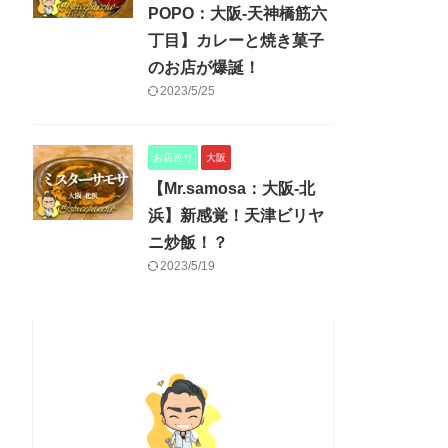
POPO：大阪-天神橋筋六
丁目】カレーと焼き菓子
のお店が爆誕！
2023/5/25
お店巡り
大阪
【Mr.samosa：大阪-北
浜】新感覚！天津ビリヤ
ニ炒飯！？
2023/5/19