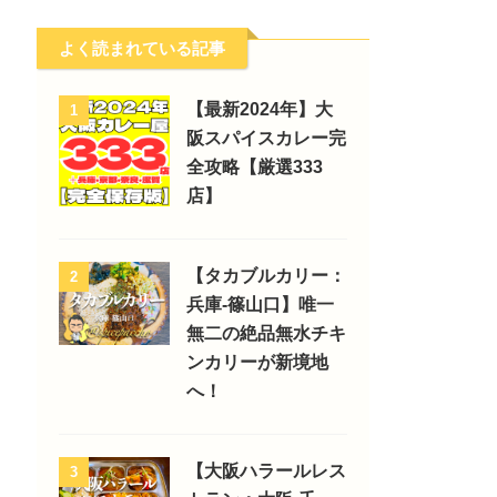
よく読まれている記事
【最新2024年】大
1
阪スパイスカレー完
全攻略【厳選333
店】
【タカブルカリー：
2
兵庫-篠山口】唯一
無二の絶品無水チキ
ンカリーが新境地
へ！
【大阪ハラールレス
3