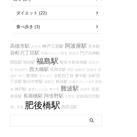
ダイエット (22)
食べ歩き (3)
阿波座駅
高槻市駅
神戸三宮駅
茨木駅
茨木市
谷町六丁目駅
門戸厄神駅
究極のカレー殿堂
鶴見区
福島駅
西院駅
関目駅
龍谷大前深草駅
西淀川
西大橋駅
長岡京駅
区
阿倍野区
西区
福島区
箕面市
西
豊津駅
谷町四丁目
豊中駅
谷町四
成区
辛口
辛さゼロ
丁目駅
駒川中野駅
粉浜駅
都島区
究極のカレーGP
肥後
難波駅
神戸駅
近鉄
橋
週替わりのみ
豊中市
高槻市
長堀橋駅
阿倍野駅
奈良駅
近鉄四日市駅
生野区
肥後橋駅
西田辺駅
通し営業