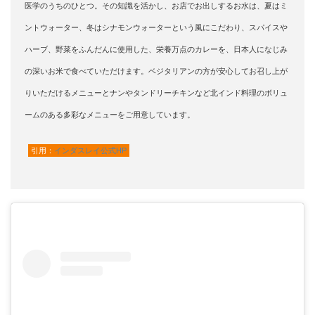
医学のうちのひとつ。
その知識を活かし、
お店でお出しするお水は、夏はミ
ントウォーター、冬はシナモンウォーターという風にこだわり、スパイスや
ハーブ、野菜をふんだんに使用した、栄養万点のカレーを、日本人になじみ
の深いお米で食べていただけます。
ベジタリアンの方が安心してお召し上が
りいただけるメニューとナンやタンドリーチキンなど北インド料理のボリュ
ームのある多彩なメニューをご用意しています。
引用：
インダスレイ公式HP