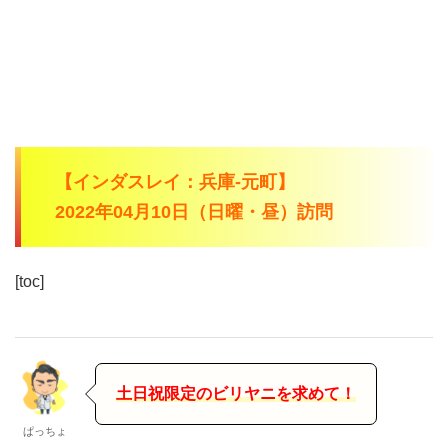
【インダスレイ：兵庫-元町】
2022年04月10日（日曜・昼）訪問
[toc]
土日祝限定のビリヤニを求めて！
ぱっちょ