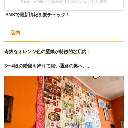
Kana Kureti(@indusray_kobe)がシェアした投稿
SNSで最新情報を要チェック！
店内
奇抜なオレンジ色の壁紙が特徴的な店内！
3〜4段の階段を降りて細い通路の奥へ。。