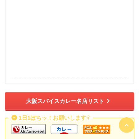
大阪スパイスカレー名店リスト
1日1ぽちッ！お願いします
☟