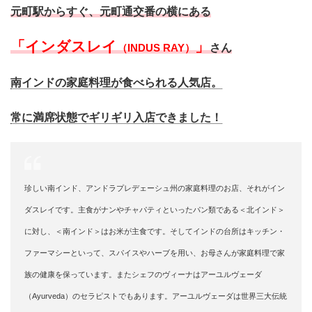
元町駅からすぐ、元町通交番の横にある
「インダスレイ
」
さん
（INDUS RAY）
南インドの家庭料理が食べられる人気店。
常に満席状態でギリギリ入店できました！
珍しい南インド、アンドラプレデェーシュ州の家庭料理のお店、それがイン
ダスレイです。
主食がナンやチャパティといったパン類である＜北インド＞
に対し、＜南インド＞はお米が主食です。
そしてインドの台所はキッチン・
ファーマシーといって、スパイスやハーブを用い、お母さんが家庭料理で家
族の健康を保っています。
またシェフのヴィーナはアーユルヴェーダ
（
Ayurveda
）
のセラピストでもあります。
アーユルヴェーダ
は世界三大伝統