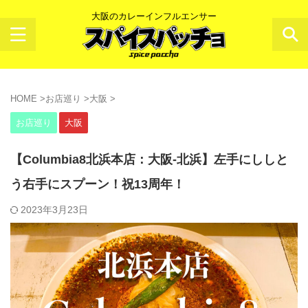
大阪のカレーインフルエンサー
HOME
>
お店巡り
>
大阪
>
お店巡り
大阪
【Columbia8北浜本店：大阪-北浜】左手にししと
う右手にスプーン！祝13周年！
2023年3月23日