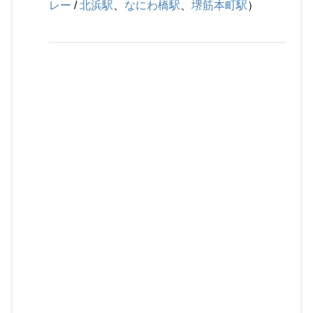
レー
/
北浜駅
、
なにわ橋駅
、
堺筋本町駅
）