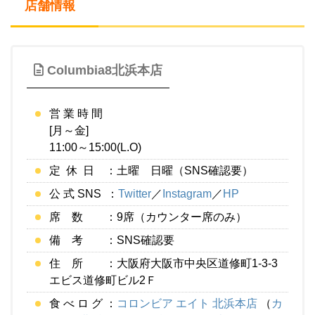
店舗情報
Columbia8北浜本店
営 業 時 間
[月～金]
11:00～15:00(L.O)
定 休 日 ：土曜 日曜（SNS確認要）
公 式 SNS ：
Twitter
／
Instagram
／
HP
席 数 ：9席（カウンター席のみ）
備 考 ：SNS確認要
住 所 ：大阪府大阪市中央区道修町1-3-3
エビス道修町ビル2Ｆ
食 べ ロ グ ：
コロンビア エイト 北浜本店
（
カ