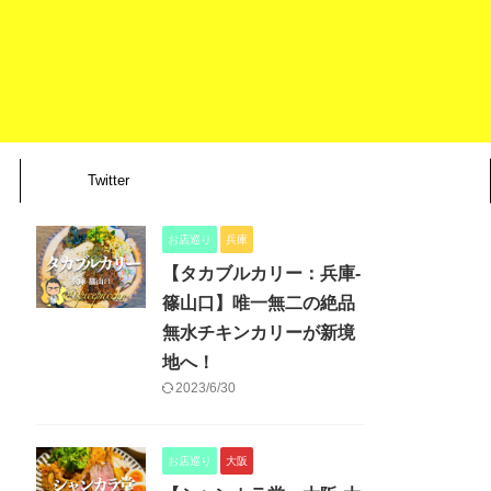
Twitter
お店巡り
兵庫
【タカブルカリー：兵庫-
篠山口】唯一無二の絶品
無水チキンカリーが新境
地へ！
2023/6/30
お店巡り
大阪