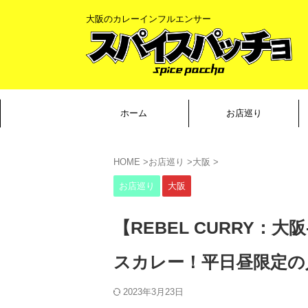
大阪のカレーインフルエンサー
ホーム
お店巡り
HOME
>
お店巡り
>
大阪
>
お店巡り
大阪
【REBEL CURRY：
スカレー！平日昼限定の
2023年3月23日