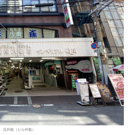
店外観（ビル外観）