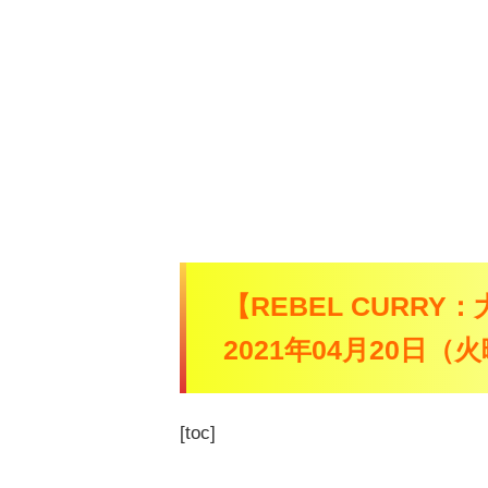
【REBEL CURRY
2021年04月20日
[toc]