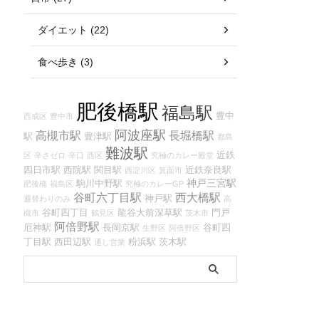
ダイエット (22)
食べ歩き (3)
肥後橋駅
福島駅
豊中
西成区
豊中市
阿波座駅
高槻市駅
長堀橋駅
駅
豊津駅
都島
難波駅
近鉄
区
辛さゼロ
辛口
西区
究極のカレー殿堂
四日市駅
西院駅
関目駅
近鉄奈良駅
西淀川区
箕面市
神戸三宮駅
駒川中野駅
肥後橋
福島区
究極のカレーGP
谷町六丁目駅
西大橋駅
神戸駅
週替わりのみ
高
谷町四丁目
龍谷大前深草駅
門戸
槻市
鶴見区
茨木市
阿倍野駅
厄神駅
長岡京駅
谷町四
生野区
阿倍野区
丁目駅
西田辺駅
粉浜駅
茨木駅
通し営業