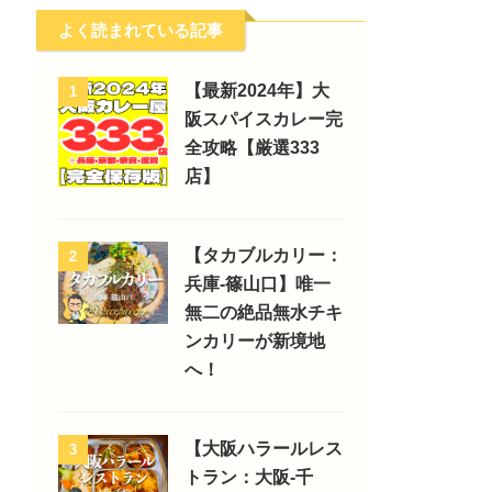
よく読まれている記事
【最新2024年】大
1
阪スパイスカレー完
全攻略【厳選333
店】
【タカブルカリー：
2
兵庫-篠山口】唯一
無二の絶品無水チキ
ンカリーが新境地
へ！
【大阪ハラールレス
3
トラン：大阪-千