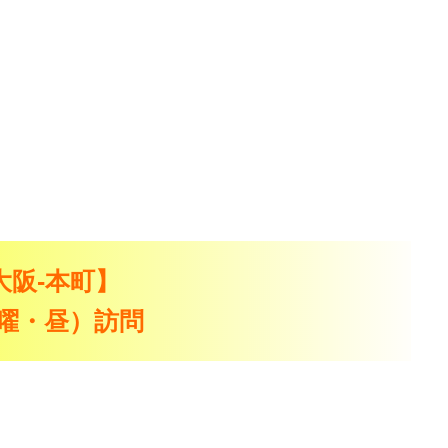
：大阪-本町】
（火曜・昼）訪問