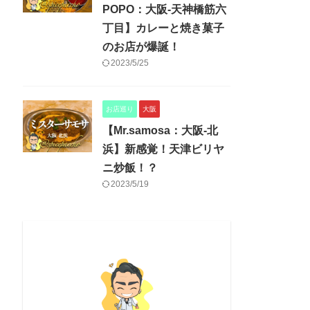
POPO：大阪-天神橋筋六
丁目】カレーと焼き菓子
のお店が爆誕！
2023/5/25
お店巡り
大阪
【Mr.samosa：大阪-北
浜】新感覚！天津ビリヤ
ニ炒飯！？
2023/5/19