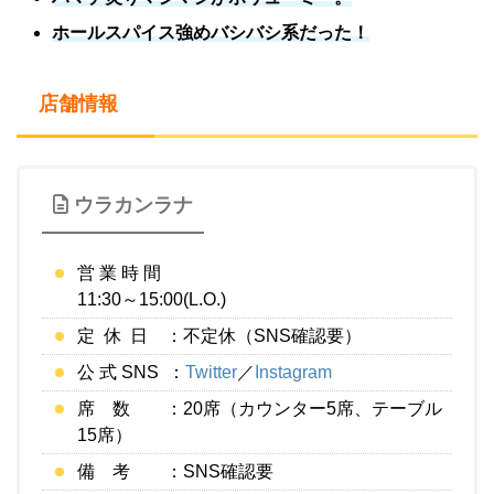
ホールスパイス強めバシバシ系だった！
店舗情報
ウラカンラナ
営 業 時 間
11:30～15:00(L.O.)
定 休 日 ：不定休（SNS確認要）
公 式 SNS ：
Twitter
／
Instagram
席 数 ：20席（カウンター5席、テーブル
15席）
備 考 ：SNS確認要