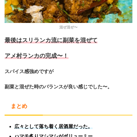
混ぜ混ぜ〜
最後はスリランカ流に副菜を混ぜて
アメ村ランカの完成〜！
スパイス感強めですが
副菜と混ぜた時の
バランスが良い感じでした〜。
まとめ
広々として落ち着く居酒屋だった。
ハマチ炙りマシマシがボリューミー。