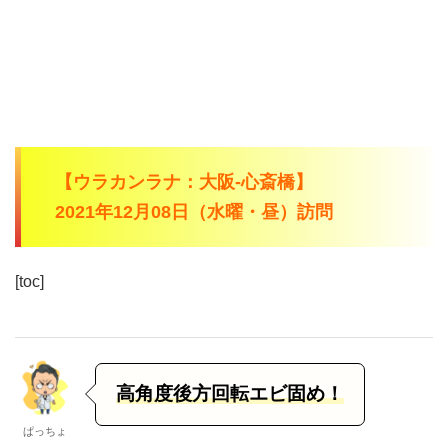
【ウラカンラナ：大阪-心斎橋】
2021年12月08日（水曜・昼）訪問
[toc]
高角度後方回転エビ固め！
ぱっちょ