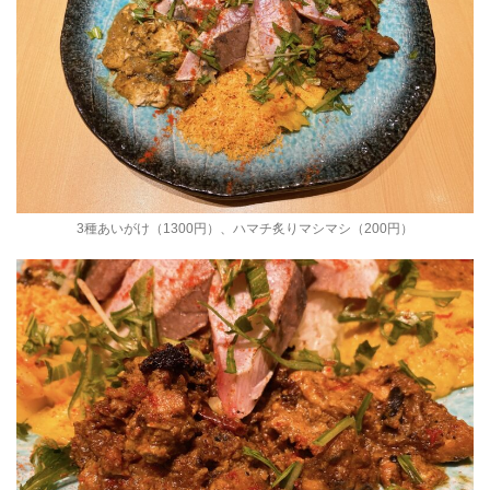
3種あいがけ（1300円）、ハマチ炙りマシマシ（200円）