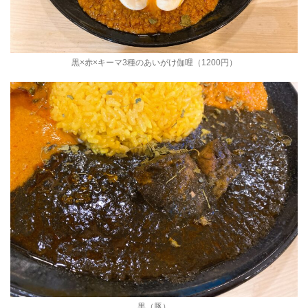
黒×赤×キーマ3種のあいがけ伽哩（1200円）
黒（豚）