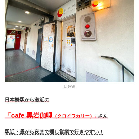
店外観
日本橋駅から激近の
「cafe 黒岩伽哩
さん
（クロイワカリー）
」
駅近・昼から夜まで通し営業で行きやすい！