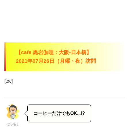
【cafe 黒岩伽哩：大阪-日本橋】
2021年07月26日（月曜・夜）訪問
[toc]
コーヒーだけでもOK...!?
ぱっちょ