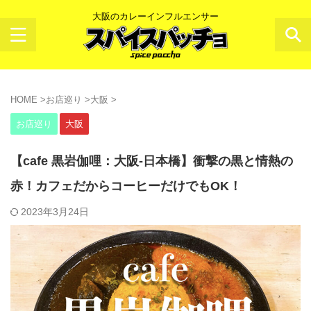
大阪のカレーインフルエンサー
HOME
>
お店巡り
>
大阪
>
お店巡り
大阪
【cafe 黒岩伽哩：大阪-日本橋】衝撃の黒と情熱の
赤！カフェだからコーヒーだけでもOK！
2023年3月24日