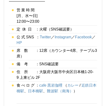
営 業 時 間
[月、水〜日]
12:00〜23:00
定 休 日 ：火曜（SNS確認要）
公 式 SNS ：
Twitter
／
Instagram
／
Facebook
／
HP
席 数 ：12席（カウンター4席、テーブル3
席）
備 考 ：SNS確認要
住 所 ：大阪府大阪市中央区日本橋1-20-
9 上東ビル 2F
食 べ ロ グ ：
cafe 黒岩伽哩
（
カレー
/
近鉄日本
橋駅
、
日本橋駅
、
難波駅（南海）
）