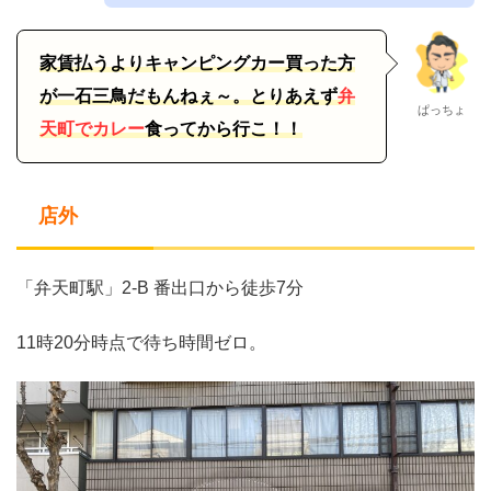
家賃払うよりキャンピングカー買った方
が一石三鳥だもんねぇ～。とりあえず
弁
ぱっちょ
天町でカレー
食ってから行こ！！
店外
「弁天町駅」2-B 番出口から徒歩7分
11時20分時点で待ち時間ゼロ。