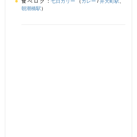
食 べ ロ グ ：
七日カリー
（
カレー
/
弁天町駅
、
朝潮橋駅
）