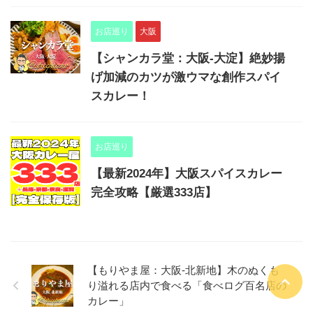
お店巡り
大阪
【シャンカラ堂：大阪-大淀】絶妙揚
げ加減のカツが激ウマな創作スパイ
スカレー！
お店巡り
【最新2024年】大阪スパイスカレー
完全攻略【厳選333店】
【もりやま屋：大阪-北新地】木のぬくも
り溢れる店内で食べる「食べログ百名店の
カレー」