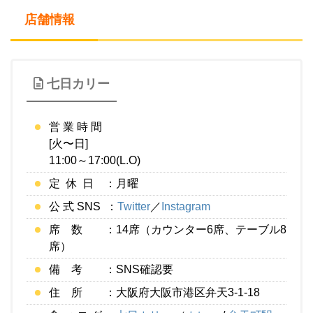
店舗情報
七日カリー
営 業 時 間
[火〜日]
11:00～17:00(L.O)
定 休 日 ：月曜
公 式 SNS ：
Twitter
／
Instagram
席 数 ：14席（カウンター6席、テーブル8
席）
備 考 ：SNS確認要
住 所 ：大阪府大阪市港区弁天3-1-18