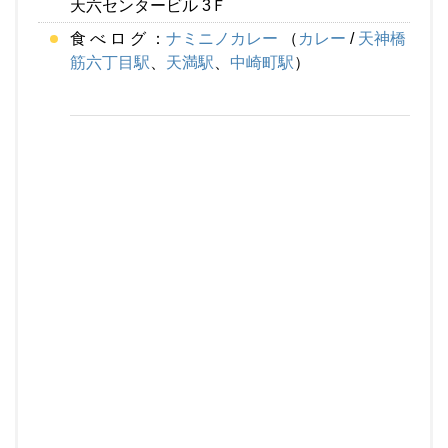
天六センタービル 3Ｆ
食 べ ロ グ ：
ナミニノカレー
（
カレー
/
天神橋
筋六丁目駅
、
天満駅
、
中崎町駅
）