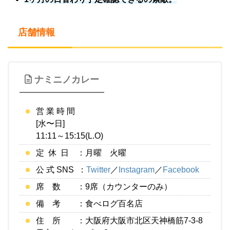
店舗情報
ナミニノカレー
営 業 時 間
[水〜日]
11:11～15:15(L.O)
定 休 日 ：月曜 火曜
公 式 SNS ：
Twitter
／
Instagram
／
Facebook
席 数 ：9席（カウンターのみ）
備 考 ：食べログ百名店
住 所 ：大阪府大阪市北区天神橋筋7-3-8