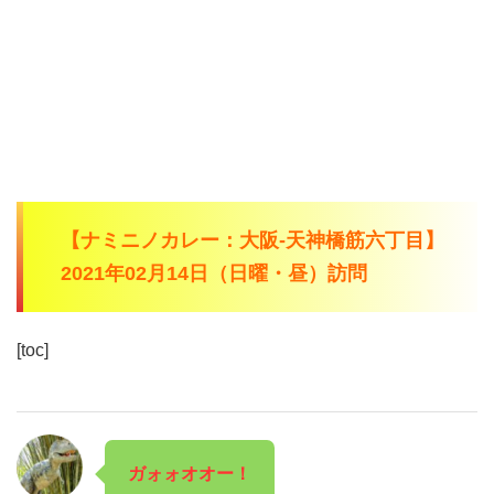
【ナミニノカレー：大阪-天神橋筋六丁目】
2021年02月14日（日曜・昼）訪問
[toc]
ガォォオオー！