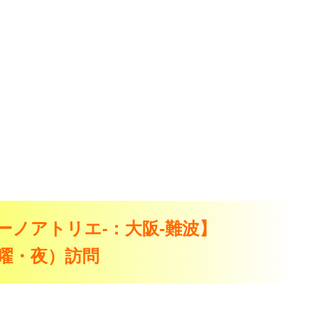
-カリーノアトリエ-：大阪-難波】
（土曜・夜）訪問