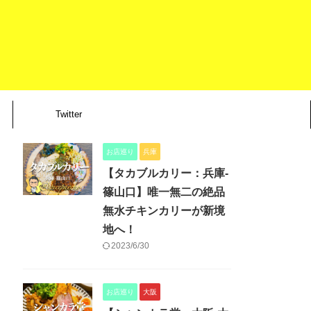
Twitter
お店巡り
兵庫
【タカブルカリー：兵庫-
篠山口】唯一無二の絶品
無水チキンカリーが新境
地へ！
2023/6/30
お店巡り
大阪