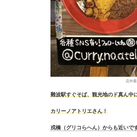
店外看板
難波駅すぐそば、
観光地のド真ん中
カリーノアトリエ
さん！
戎橋（グリコらへん）からも近いで