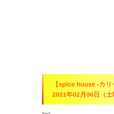
【spice house 
2021年02月06日
[toc]