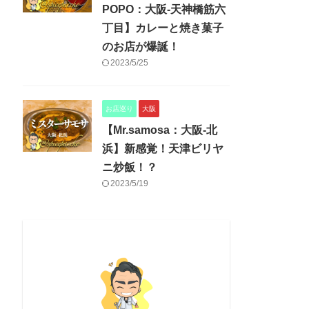
POPO：大阪-天神橋筋六
丁目】カレーと焼き菓子
のお店が爆誕！
2023/5/25
お店巡り
大阪
【Mr.samosa：大阪-北
浜】新感覚！天津ビリヤ
ニ炒飯！？
2023/5/19