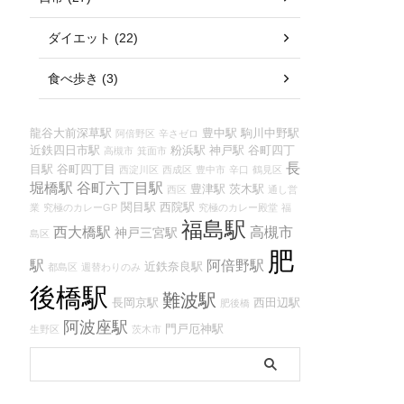
ダイエット (22)
食べ歩き (3)
龍谷大前深草駅
豊中駅
駒川中野駅
阿倍野区
辛さゼロ
近鉄四日市駅
粉浜駅
神戸駅
谷町四丁
高槻市
箕面市
長
目駅
谷町四丁目
西淀川区
西成区
豊中市
辛口
鶴見区
堀橋駅
谷町六丁目駅
豊津駅
茨木駅
西区
通し営
関目駅
西院駅
業
究極のカレーGP
究極のカレー殿堂
福
福島駅
西大橋駅
高槻市
神戸三宮駅
島区
肥
駅
阿倍野駅
近鉄奈良駅
都島区
週替わりのみ
後橋駅
難波駅
長岡京駅
西田辺駅
肥後橋
阿波座駅
門戸厄神駅
生野区
茨木市