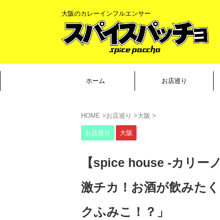
大阪のカレーインフルエンサー
ホーム
お店巡り
HOME
>
お店巡り
>
大阪
>
お店巡り
大阪
【spice house -
激チカ！お酒が飲みたく
クふみこ！？」