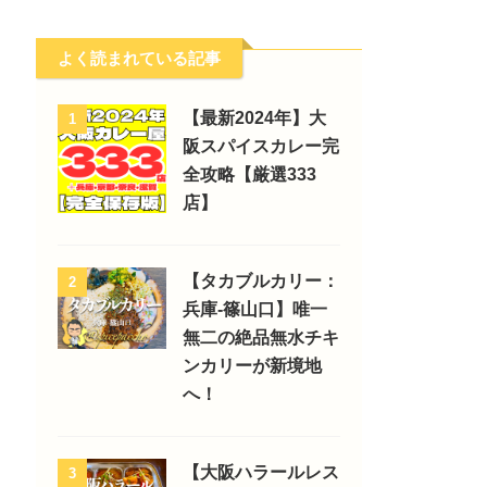
よく読まれている記事
【最新2024年】大
1
阪スパイスカレー完
全攻略【厳選333
店】
【タカブルカリー：
2
兵庫-篠山口】唯一
無二の絶品無水チキ
ンカリーが新境地
へ！
【大阪ハラールレス
3