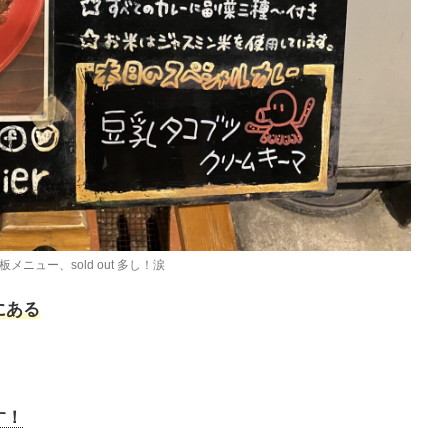
メニュー、sold out 多し！涙
にある
す！