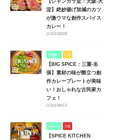
【シャンカラ堂：大阪-大
淀】絶妙揚げ加減のカツ
が激ウマな創作スパイス
カレー！
2023/6/29
お店巡り
三重
【BIG SPICE：三重-名
張】素材の味が際立つ創
作カレープレートが美味
い！おしゃれな古民家カ
フェ！
2023/6/13
お店巡り
大阪
【SPICE KITCHEN