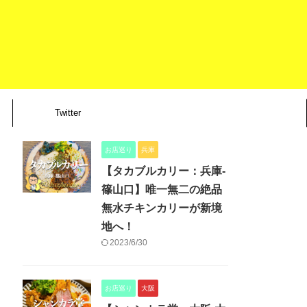
Twitter
お店巡り
兵庫
【タカブルカリー：兵庫-
篠山口】唯一無二の絶品
無水チキンカリーが新境
地へ！
2023/6/30
お店巡り
大阪