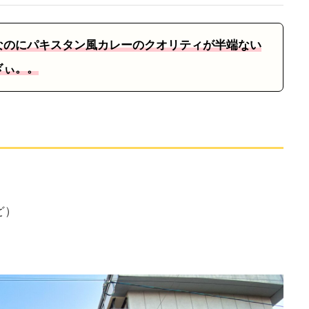
なのにパキスタン風カレーのクオリティが半端ない
ぎぃ。。
ど）