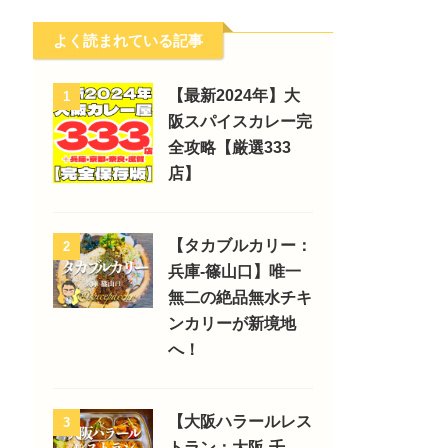
よく読まれている記事
【最新2024年】大
1
阪スパイスカレー完
全攻略【厳選333
店】
【タカブルカリー：
2
兵庫-篠山口】唯一
無二の絶品無水チキ
ンカリーが新境地
へ！
【大阪ハラールレス
3
トラン：大阪-千