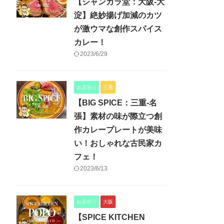
【シャンカラ堂：大阪-大
淀】絶妙揚げ加減のカツ
が激ウマな創作スパイス
カレー！
2023/6/29
お店巡り
三重
【BIG SPICE：三重-名
張】素材の味が際立つ創
作カレープレートが美味
い！おしゃれな古民家カ
フェ！
2023/6/13
お店巡り
大阪
【SPICE KITCHEN