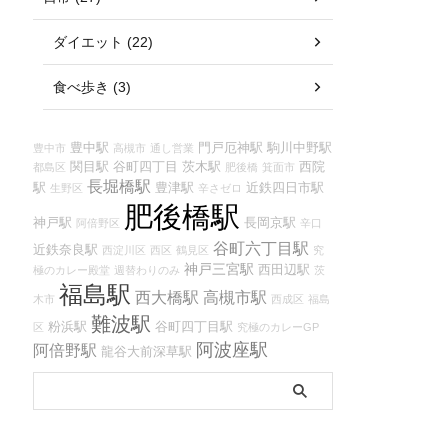
ダイエット (22)
食べ歩き (3)
豊中駅
門戸厄神駅
駒川中野駅
豊中市
高槻市
通し営業
関目駅
谷町四丁目
茨木駅
西院
都島区
肥後橋
箕面市
長堀橋駅
駅
豊津駅
近鉄四日市駅
生野区
辛さゼロ
肥後橋駅
神戸駅
長岡京駅
阿倍野区
辛口
谷町六丁目駅
近鉄奈良駅
西淀川区
西区
鶴見区
究
神戸三宮駅
西田辺駅
極のカレー殿堂
週替わりのみ
茨
福島駅
西大橋駅
高槻市駅
木市
西成区
福島
難波駅
粉浜駅
谷町四丁目駅
区
究極のカレーGP
阿波座駅
阿倍野駅
龍谷大前深草駅