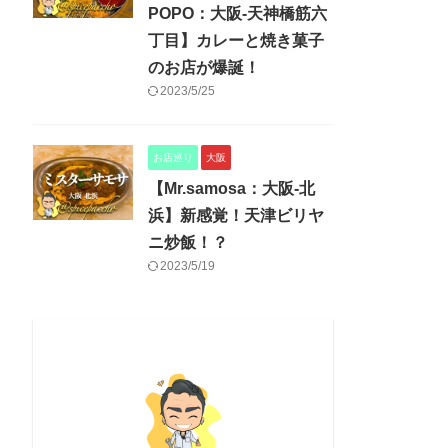
POPO：大阪-天神橋筋六
丁目】カレーと焼き菓子
のお店が爆誕！
2023/5/25
お店巡り
大阪
【Mr.samosa：大阪-北
浜】新感覚！天津ビリヤ
ニ炒飯！？
2023/5/19