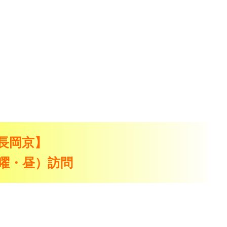
長岡京】
（水曜・昼）訪問