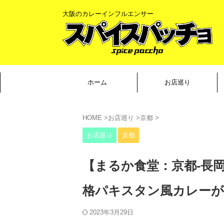
大阪のカレーインフルエンサー
ホーム
お店巡り
HOME
>
お店巡り
>
京都
>
お店巡り
京都
【まるか食堂：京都-長
格パキスタン風カレーが
2023年3月29日