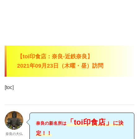
【toi印食店：奈良-近鉄奈良】
2021年09月23日（木曜・昼）訪問
[toc]
「toi印食店」
に決
奈良の新名所は
定！！
奈良の大仏