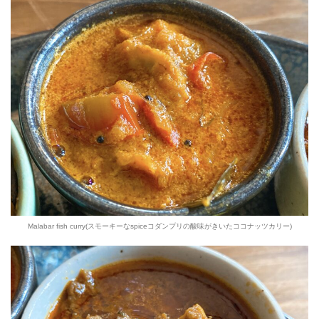
Malabar fish curry(スモーキーなspiceコダンプリの酸味がきいたココナッツカリー)