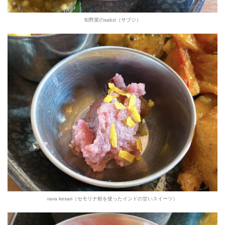
旬野菜のsabzi（サブジ）
rava kesari（セモリナ粉を使ったインドの甘いスイーツ）