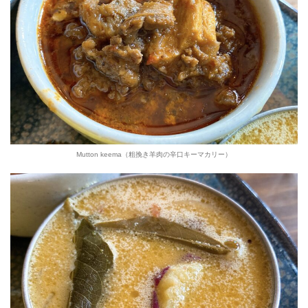
Mutton keema（粗挽き羊肉の辛口キーマカリー）