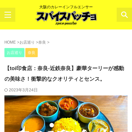
大阪のカレーインフルエンサー
HOME
>
お店巡り
>
奈良
>
お店巡り
奈良
【toi印食店：奈良-近鉄奈良】豪華ターリーが感動
の美味さ！衝撃的なクオリティとセンス。
2023年3月24日