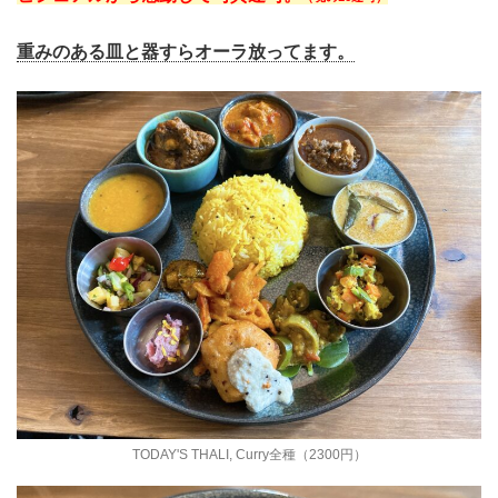
重みのある皿と器すらオーラ放ってます。
TODAY'S THALI, Curry全種（2300円）