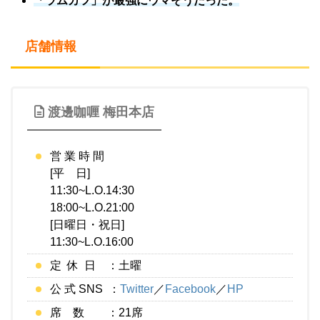
「ラムカツ」が最強にウマそうだった。
店舗情報
渡邊咖喱 梅田本店
営 業 時 間
[平 日]
11:30~L.O.14:30
18:00~L.O.21:00
[日曜日・祝日]
11:30~L.O.16:00
定 休 日 ：土曜
公 式 SNS ：
Twitter
／
Facebook
／
HP
席 数 ：21席