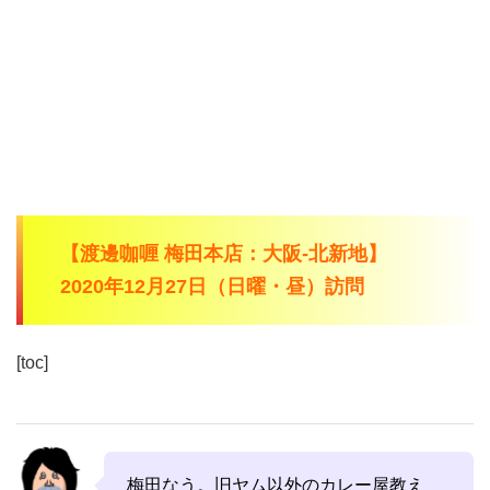
【渡邊咖喱 梅田本店：大阪-北新地】
2020年12月27日（日曜・昼）訪問
[toc]
梅田なう。旧ヤム以外のカレー屋教え