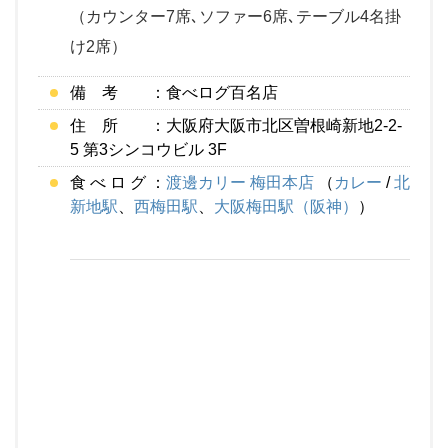
（カウンター7席､ソファー6席､テーブル4名掛
け2席）
備 考 ：食べログ百名店
住 所 ：大阪府大阪市北区曽根崎新地2-2-
5 第3シンコウビル 3F
食 べ ロ グ ：
渡邊カリー 梅田本店
（
カレー
/
北
新地駅
、
西梅田駅
、
大阪梅田駅（阪神）
）