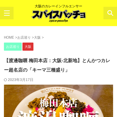
大阪のカレーインフルエンサー
HOME
>
お店巡り
>
大阪
>
お店巡り
大阪
【渡邊咖喱 梅田本店：大阪-北新地】とんかつカレ
ー超名店の「キーマ三種盛り」
2023年3月17日