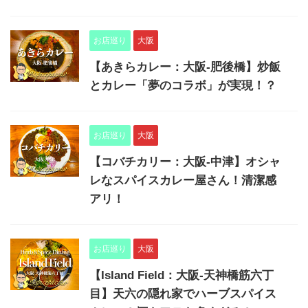
お店巡り
大阪
【あきらカレー：大阪-肥後橋】炒飯
とカレー「夢のコラボ」が実現！？
お店巡り
大阪
【コバチカリー：大阪-中津】オシャ
レなスパイスカレー屋さん！清潔感
アリ！
お店巡り
大阪
【Island Field：大阪-天神橋筋六丁
目】天六の隠れ家でハーブスパイス