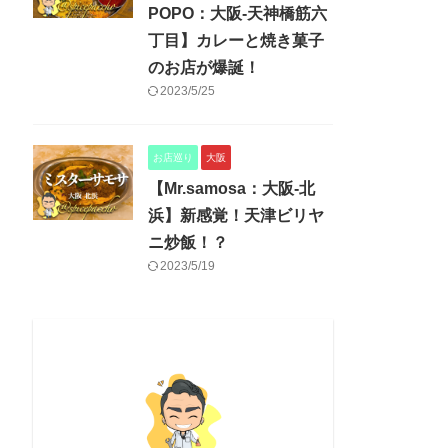
POPO：大阪-天神橋筋六
丁目】カレーと焼き菓子
のお店が爆誕！
2023/5/25
お店巡り
大阪
【Mr.samosa：大阪-北
浜】新感覚！天津ビリヤ
ニ炒飯！？
2023/5/19