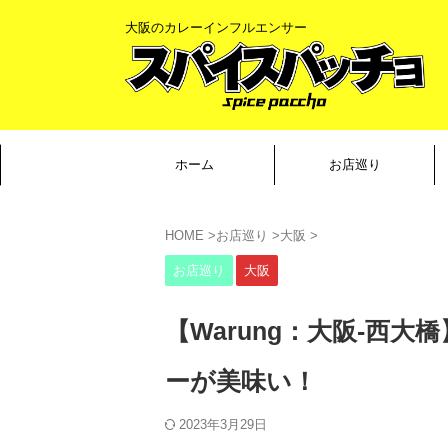
大阪のカレーインフルエンサー
ホーム
お店巡り
HOME
>
お店巡り
>
大阪
>
お店巡り
大阪
【Warung：大阪-西
ーが美味い！
2023年3月29日