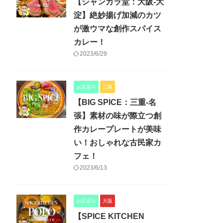
【シャンカラ堂：大阪-大
淀】絶妙揚げ加減のカツ
が激ウマな創作スパイス
カレー！
2023/6/29
お店巡り
三重
【BIG SPICE：三重-名
張】素材の味が際立つ創
作カレープレートが美味
い！おしゃれな古民家カ
フェ！
2023/6/13
お店巡り
大阪
【SPICE KITCHEN