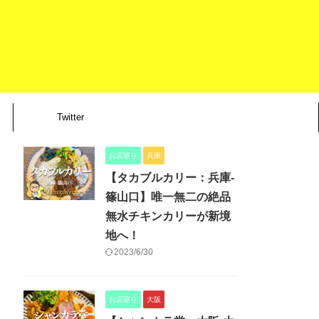
Twitter
お店巡り
兵庫
【タカブルカリー：兵庫-
篠山口】唯一無二の絶品
無水チキンカリーが新境
地へ！
2023/6/30
お店巡り
大阪