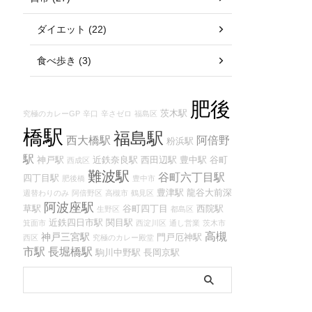
ダイエット (22)
食べ歩き (3)
肥後
茨木駅
究極のカレーGP
辛口
辛さゼロ
福島区
橋駅
福島駅
西大橋駅
阿倍野
粉浜駅
駅
神戸駅
近鉄奈良駅
西田辺駅
豊中駅
谷町
西成区
難波駅
谷町六丁目駅
四丁目駅
肥後橋
豊中市
豊津駅
龍谷大前深
週替わりのみ
阿倍野区
高槻市
鶴見区
阿波座駅
草駅
谷町四丁目
西院駅
生野区
都島区
近鉄四日市駅
関目駅
箕面市
西淀川区
通し営業
茨木市
高槻
神戸三宮駅
門戸厄神駅
西区
究極のカレー殿堂
市駅
長堀橋駅
駒川中野駅
長岡京駅