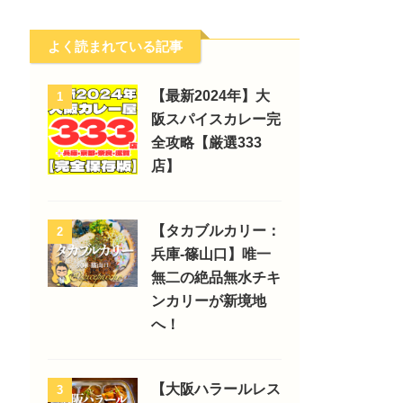
よく読まれている記事
【最新2024年】大
1
阪スパイスカレー完
全攻略【厳選333
店】
【タカブルカリー：
2
兵庫-篠山口】唯一
無二の絶品無水チキ
ンカリーが新境地
へ！
【大阪ハラールレス
3