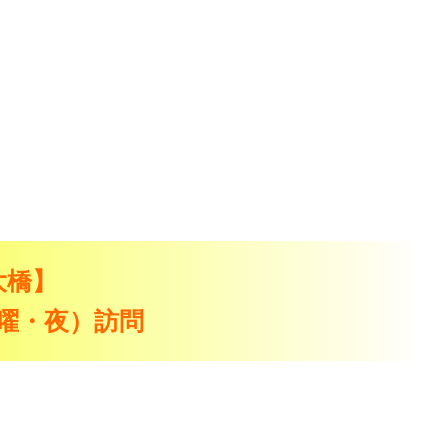
大橋】
（水曜・夜）訪問