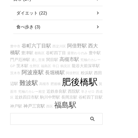
ダイエット (22)
食べ歩き (3)
谷町六丁目駅
阿倍野駅
西大
豊中市
西淀川区
橋駅
豊津駅
谷町四丁目
豊中駅
都島区
週替わりのみ
高槻市駅
門戸厄神駅
関目駅
通し営業
究極のカレー
茨木駅
龍谷大前深草駅
GP
生野区
福島区
辛口
鶴見区
阿波座駅
長堀橋駅
粉浜駅
西田
茨木市
阿倍野区
肥後橋駅
難波駅
辺駅
高槻市
肥後橋
箕
近鉄奈良駅
西院駅
面市
究極のカレー殿堂
辛さゼロ
西成
近鉄四日市駅
駒川中野駅
長岡京駅
谷町四丁目駅
区
福島駅
神戸三宮駅
神戸駅
西区