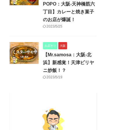
POPO：大阪-天神橋筋六
丁目】カレーと焼き菓子
のお店が爆誕！
2023/5/25
お店巡り
大阪
【Mr.samosa：大阪-北
浜】新感覚！天津ビリヤ
ニ炒飯！？
2023/5/19