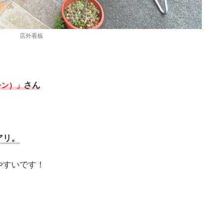
店外看板
さん
チン）」
アリ。
やすいです！