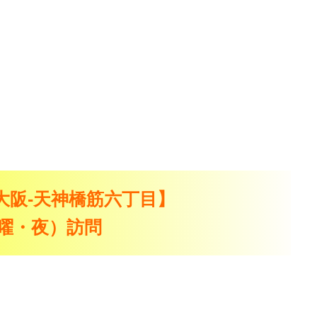
en：大阪-天神橋筋六丁目】
（水曜・夜）訪問