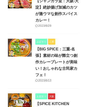
【シャンカラ堂：大阪-大
淀】絶妙揚げ加減のカツ
が激ウマな創作スパイス
カレー！
2023/6/29
お店巡り
三重
【BIG SPICE：三重-名
張】素材の味が際立つ創
作カレープレートが美味
い！おしゃれな古民家カ
フェ！
2023/6/13
お店巡り
大阪
【SPICE KITCHEN