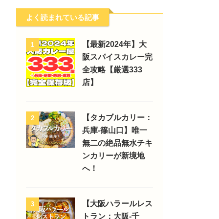
よく読まれている記事
【最新2024年】大
1
阪スパイスカレー完
全攻略【厳選333
店】
【タカブルカリー：
2
兵庫-篠山口】唯一
無二の絶品無水チキ
ンカリーが新境地
へ！
【大阪ハラールレス
3
トラン：大阪-千