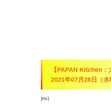
【PAPAN Kitch
2021年07月28日
[toc]