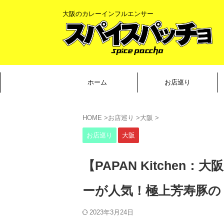
大阪のカレーインフルエンサー
ホーム
お店巡り
HOME
>
お店巡り
>
大阪
>
お店巡り
大阪
【PAPAN Kitche
ーが人気！極上芳寿豚の
2023年3月24日