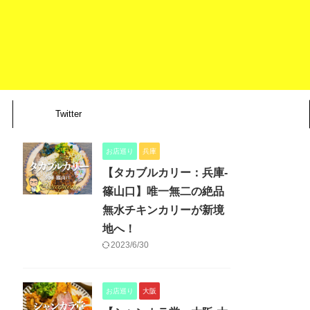
Twitter
お店巡り
兵庫
【タカブルカリー：兵庫-
篠山口】唯一無二の絶品
無水チキンカリーが新境
地へ！
2023/6/30
お店巡り
大阪