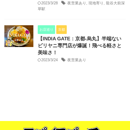
2023/3/28
夜営業あり
,
現地寄り
,
龍谷大前深
草駅
お店巡り
京都
【INDIA GATE：京都-烏丸】半端ない
ビリヤニ専門店が爆誕！飛べる軽さと
美味さ！
2023/3/24
夜営業あり