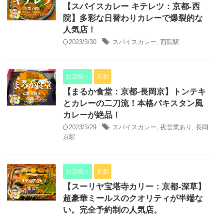
【スパイスカレー キテレツ：京都-西
院】多彩な日替わりカレーで爆裂的な
人気店！
2023/3/30
スパイスカレー
,
西院駅
お店巡り
京都
【まるか食堂：京都-長岡京】トンテキ
とカレーの二刀流！本格パキスタン風
カレーが絶品！
2023/3/29
スパイスカレー
,
夜営業あり
,
長岡
京駅
お店巡り
京都
【スーリヤ宝塔寺カリー：京都-深草】
超豪華ミールスのクオリティが半端な
い。完全予約制の人気店。