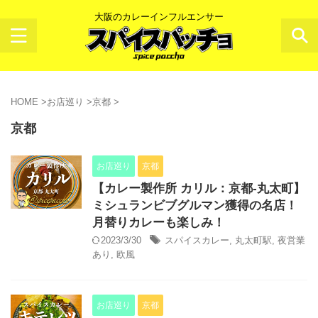
大阪のカレーインフルエンサー
HOME
>
お店巡り
>
京都
>
京都
お店巡り
京都
【カレー製作所 カリル：京都-丸太町】
ミシュランビブグルマン獲得の名店！
月替りカレーも楽しみ！
2023/3/30
スパイスカレー
,
丸太町駅
,
夜営業
あり
,
欧風
お店巡り
京都