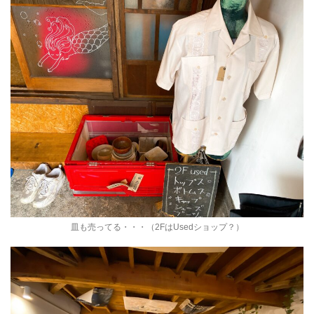
皿も売ってる・・・（2FはUsedショップ？）