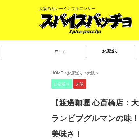
大阪のカレーインフルエンサー
ホーム
お店巡り
HOME
>
お店巡り
>
大阪
>
お店巡り
大阪
【渡邊咖喱 心斎橋店：
ランビブグルマンの味
美味さ！