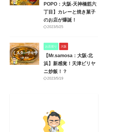
POPO：大阪-天神橋筋六
丁目】カレーと焼き菓子
のお店が爆誕！
2023/5/25
お店巡り
大阪
【Mr.samosa：大阪-北
浜】新感覚！天津ビリヤ
ニ炒飯！？
2023/5/19