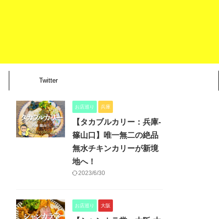
Twitter
お店巡り
兵庫
【タカブルカリー：兵庫-
篠山口】唯一無二の絶品
無水チキンカリーが新境
地へ！
2023/6/30
お店巡り
大阪