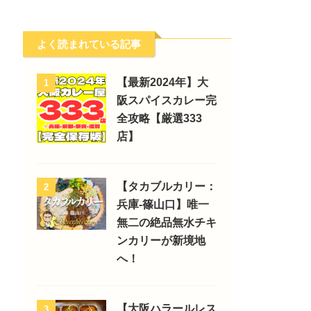
よく読まれている記事
【最新2024年】大
1
阪スパイスカレー完
全攻略【厳選333
店】
【タカブルカリー：
2
兵庫-篠山口】唯一
無二の絶品無水チキ
ンカリーが新境地
へ！
【大阪ハラールレス
3