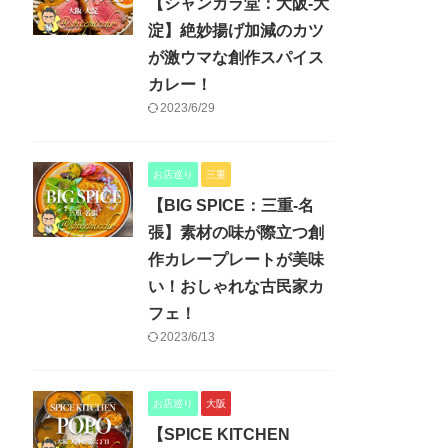
【シャンカラ堂：大阪-大
淀】絶妙揚げ加減のカツ
が激ウマな創作スパイス
カレー！
2023/6/29
お店巡り
三重
【BIG SPICE：三重-名
張】素材の味が際立つ創
作カレープレートが美味
い！おしゃれな古民家カ
フェ！
2023/6/13
お店巡り
大阪
【SPICE KITCHEN