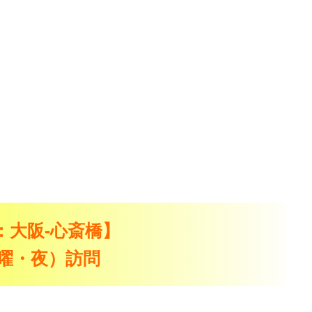
：大阪-心斎橋】
（月曜・夜）訪問