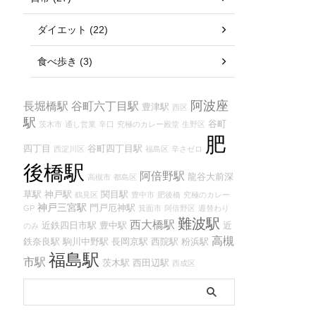
ダイエット (22)
食べ歩き (3)
阿波座
長堀橋駅
谷町六丁目駅
豊津駅
西区
駅
谷町
茨木市
通し営業
辛口
究極のカレー殿堂
生野区
肥
四丁目
谷町四丁目駅
西淀川区
福島区
辛さゼロ
後橋駅
阿倍野駅
龍谷大前深
高槻市
都島区
草駅
神戸駅
関目駅
鶴見区
豊中市
肥後橋
究極のカレー
神戸三宮駅
門戸厄神駅
GP
箕面市
阿倍野区
週替わり
難波駅
西大橋駅
近鉄四日市駅
豊中駅
近
のみ
高槻
鉄奈良駅
駒川中野駅
長岡京駅
西院駅
粉浜駅
福島駅
市駅
茨木駅
西田辺駅
西成区