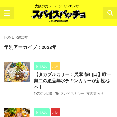
大阪のカレーインフルエンサー
HOME
>
2023年
年別アーカイブ：2023年
お店巡り
兵庫
【タカブルカリー：兵庫-篠山口】唯一
無二の絶品無水チキンカリーが新境地
へ！
2023/6/30
スパイスカレー
,
夜営業あり
お店巡り
大阪