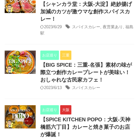
【シャンカラ堂：大阪-大淀】絶妙揚げ
加減のカツが激ウマな創作スパイスカ
レー！
2023/6/29
スパイスカレー
,
夜営業あり
,
福島
駅
お店巡り
三重
【BIG SPICE：三重-名張】素材の味が
際立つ創作カレープレートが美味い！
おしゃれな古民家カフェ！
2023/6/13
スパイスカレー
お店巡り
大阪
【SPICE KITCHEN POPO：大阪-天神
橋筋六丁目】カレーと焼き菓子のお店
が爆誕！