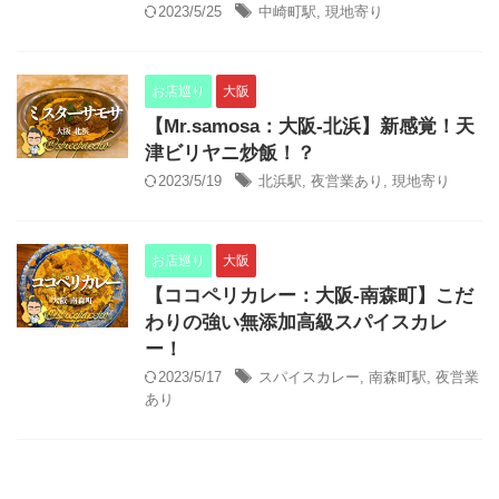
2023/5/25
中崎町駅
,
現地寄り
お店巡り
大阪
【Mr.samosa：大阪-北浜】新感覚！天
津ビリヤニ炒飯！？
2023/5/19
北浜駅
,
夜営業あり
,
現地寄り
お店巡り
大阪
【ココペリカレー：大阪-南森町】こだ
わりの強い無添加高級スパイスカレ
ー！
2023/5/17
スパイスカレー
,
南森町駅
,
夜営業
あり