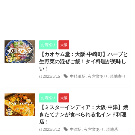
お店巡り
大阪
【カオヤム堂：大阪-中崎町】ハーブと
生野菜の混ぜご飯！タイ料理が美味し
い！
2023/5/15
中崎町駅
,
夜営業あり
,
現地寄り
お店巡り
大阪
【ミスターインディア：大阪-中津】焼
きたてナンが食べられる北インド料理
店！
2023/5/12
中津駅
,
夜営業あり
,
現地系